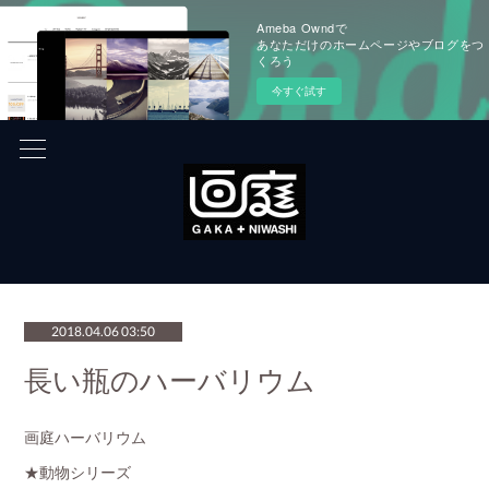
Ameba Owndで
あなただけのホームページやブログをつ
くろう
今すぐ試す
2018.04.06 03:50
長い瓶のハーバリウム
画庭ハーバリウム
★動物シリーズ