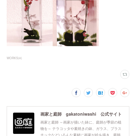
WORKS
(
4
)
画家と庭師 gakatoniwashi 公式サイト
画家と庭師 ～画家が描いた鉢に、庭師が季節の植
物を～ テラコッタや素焼きの鉢、ガラス、プラス
チックなどいろんな素材に画家が絵を描き、庭師